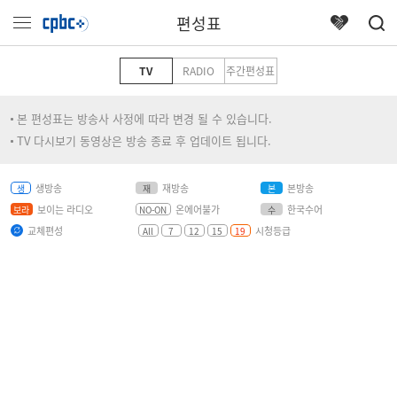
편성표
TV
RADIO
주간편성표
본 편성표는 방송사 사정에 따라 변경 될 수 있습니다.
TV 다시보기 동영상은 방송 종료 후 업데이트 됩니다.
생방송
재방송
본방송
생
재
본
보이는 라디오
온에어불가
한국수어
보라
NO-ON
수
교체편성
시청등급
All
7
12
15
19